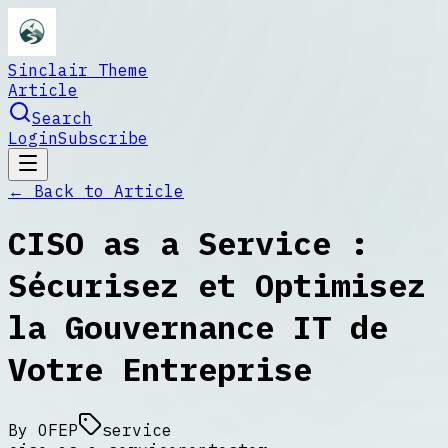
Sinclair Theme
Article
Search
Login
Subscribe
← Back to
Article
CISO as a Service :
Sécurisez et Optimisez
la Gouvernance IT de
Votre Entreprise
By
OFEP
service