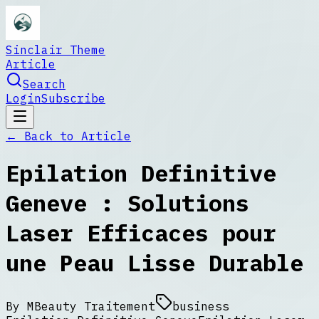
Sinclair Theme
Article
Search
Login
Subscribe
← Back to
Article
Epilation Definitive
Geneve : Solutions
Laser Efficaces pour
une Peau Lisse Durable
By
MBeauty Traitement
business