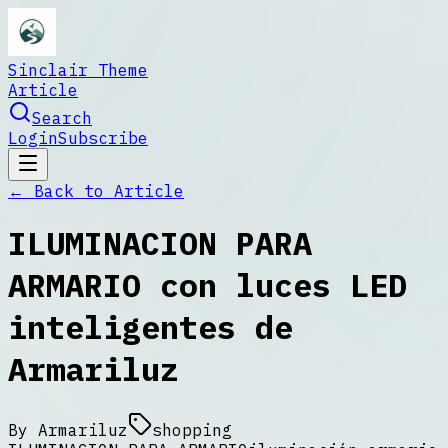
Sinclair Theme
Article
Search
Login
Subscribe
← Back to
Article
ILUMINACION PARA
ARMARIO con luces LED
inteligentes de
Armariluz
By
Armariluz
shopping