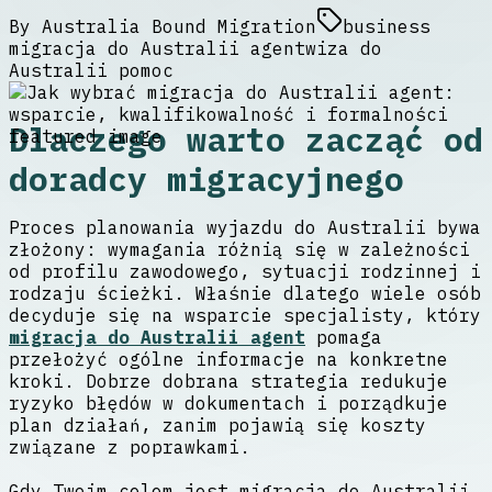
By
Australia Bound Migration
business
migracja do Australii agent
wiza do
Australii pomoc
Dlaczego warto zacząć od
doradcy migracyjnego
Proces planowania wyjazdu do Australii bywa
złożony: wymagania różnią się w zależności
od profilu zawodowego, sytuacji rodzinnej i
rodzaju ścieżki. Właśnie dlatego wiele osób
decyduje się na wsparcie specjalisty, który
migracja do Australii agent
pomaga
przełożyć ogólne informacje na konkretne
kroki. Dobrze dobrana strategia redukuje
ryzyko błędów w dokumentach i porządkuje
plan działań, zanim pojawią się koszty
związane z poprawkami.
Gdy Twoim celem jest migracja do Australii,