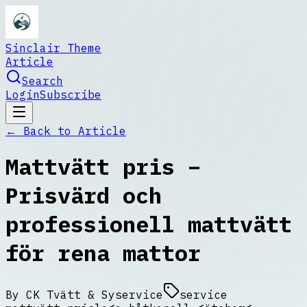
Sinclair Theme
Article
Search
Login
Subscribe
← Back to
Article
Mattvätt pris –
Prisvärd och
professionell mattvätt
för rena mattor
By
CK Tvätt & Syservice
service