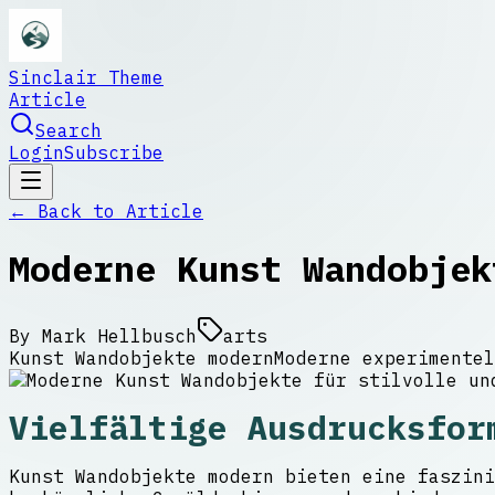
Sinclair Theme
Article
Search
Login
Subscribe
← Back to
Article
Moderne Kunst Wandobjek
By
Mark Hellbusch
arts
Kunst Wandobjekte modern
Moderne experimentel
Vielfältige Ausdrucksfor
Kunst Wandobjekte modern bieten eine faszini