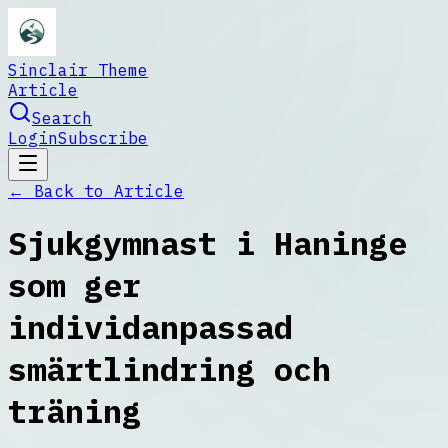
Sinclair Theme
Article
Search
Login
Subscribe
← Back to
Article
Sjukgymnast i Haninge
som ger
individanpassad
smärtlindring och
träning